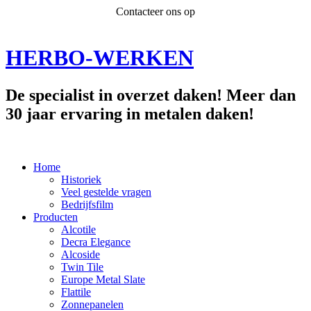
Contacteer ons op
info@herbo-werken.be
HERBO-WERKEN
De specialist in overzet daken! Meer dan
30 jaar ervaring in metalen daken!
Home
Historiek
Veel gestelde vragen
Bedrijfsfilm
Producten
Alcotile
Decra Elegance
Alcoside
Twin Tile
Europe Metal Slate
Flattile
Zonnepanelen